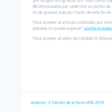
por acogernos (gracias por todo Deni), a
@Lafonespaña por cedernos su punto de 
fin de gracias mas por hacer de este fin de 
Para acceder al artículo publicado por mov
planeta no puede esperar”
pincha el enlac
Para acceder al video de Cándido G. Blanc
Navegación
Entrada
Anterior:
V Edición de la feria VEM 2019
de
anterior: