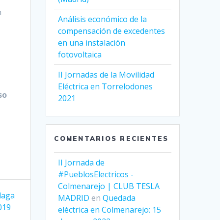
n
Análisis económico de la
compensación de excedentes
en una instalación
fotovoltaica
II Jornadas de la Movilidad
Eléctrica en Torrelodones
so
2021
COMENTARIOS RECIENTES
II Jornada de
#PueblosElectricos -
Colmenarejo | CLUB TESLA
álaga
MADRID
en
Quedada
019
eléctrica en Colmenarejo: 15