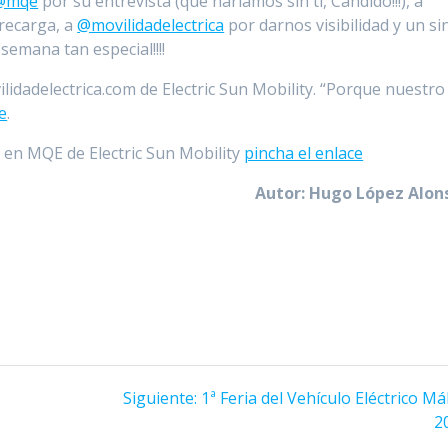
@mqe
por su entrevista (que haríamos sin ti, Candido!!!), a
recarga, a
@movilidadelectrica
por darnos visibilidad y un si
semana tan especial!!!!
ilidadelectrica.com de Electric Sun Mobility. “Porque nuestro
e
.
o en MQE de Electric Sun Mobility
pincha el enlace
Autor: Hugo López Alon
Siguiente
Siguiente:
1ª Feria del Vehículo Eléctrico M
entrada:
2