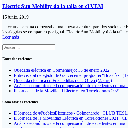
Electric Sun Mobility da la talla en el VEM
15 junio, 2019
Hace una semana comenzaba una nueva aventura para los socios de ESM.
las alegrías se comparten por igual. Electric Sun Mobility dió la tal
Leer más
Buscar:
Entradas recientes
Quedada eléctrica en Colmenarejo: 15 de enero 2022
Entrevista al delegado de Galicia en el programa “Bos días” (T
Quedada eléctrica en Fresnedillas de la Oliva (Madrid)
Análisis económico de la compensación de excedentes en una in
II Jornadas de la Movilidad Eléctrica en Torrelodones 2021
Comentarios recientes
II Jornada de #PueblosElectricos - Colmenarejo | CLUB T
II Jornada de la Movilidad Eléctrica en Torrelodones 202
Análisis económico de la compensación de excedentes en una ins