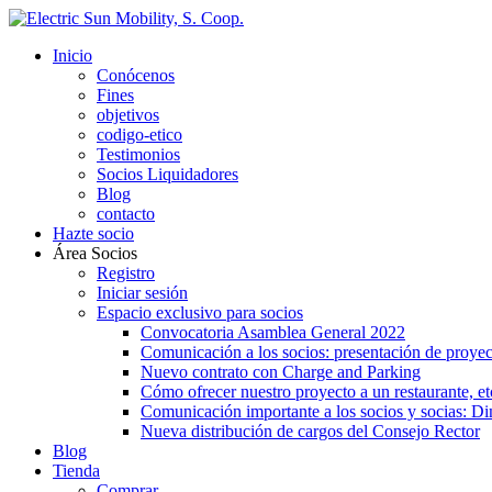
Saltar
al
Inicio
contenido
Conócenos
Fines
objetivos
codigo-etico
Testimonios
Socios Liquidadores
Blog
contacto
Hazte socio
Área Socios
Registro
Iniciar sesión
Espacio exclusivo para socios
Convocatoria Asamblea General 2022
Comunicación a los socios: presentación de proyec
Nuevo contrato con Charge and Parking
Cómo ofrecer nuestro proyecto a un restaurante, et
Comunicación importante a los socios y socias: Di
Nueva distribución de cargos del Consejo Rector
Blog
Tienda
Comprar