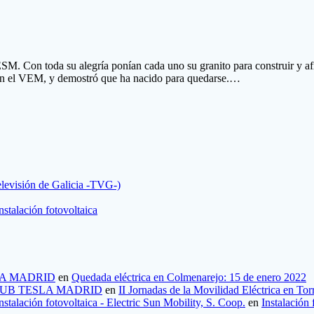
 Con toda su alegría ponían cada uno su granito para construir y afia
la en el VEM, y demostró que ha nacido para quedarse.…
elevisión de Galicia -TVG-)
stalación fotovoltaica
ESLA MADRID
en
Quedada eléctrica en Colmenarejo: 15 de enero 2022
1 | CLUB TESLA MADRID
en
II Jornadas de la Movilidad Eléctrica en To
talación fotovoltaica - Electric Sun Mobility, S. Coop.
en
Instalación 