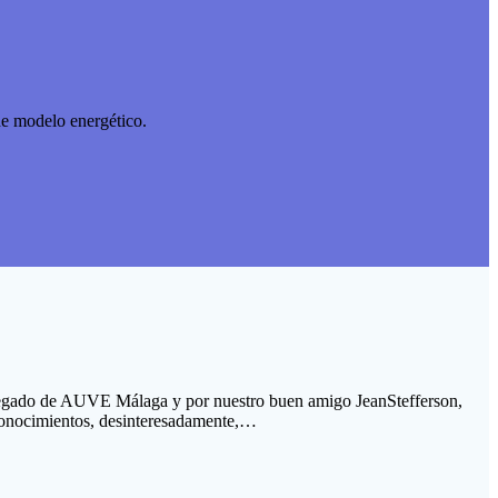
de modelo energético.
delegado de AUVE Málaga y por nuestro buen amigo JeanStefferson,
 conocimientos, desinteresadamente,…