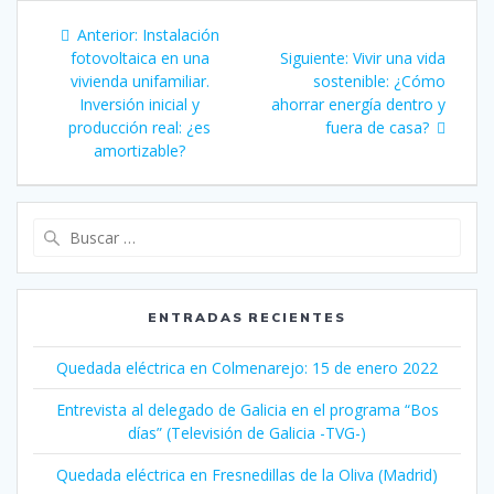
Navegación
Entrada
Anterior:
Instalación
de
anterior:
Siguiente
fotovoltaica en una
Siguiente:
Vivir una vida
entrada:
vivienda unifamiliar.
sostenible: ¿Cómo
entradas
Inversión inicial y
ahorrar energía dentro y
producción real: ¿es
fuera de casa?
amortizable?
Buscar:
ENTRADAS RECIENTES
Quedada eléctrica en Colmenarejo: 15 de enero 2022
Entrevista al delegado de Galicia en el programa “Bos
días” (Televisión de Galicia -TVG-)
Quedada eléctrica en Fresnedillas de la Oliva (Madrid)