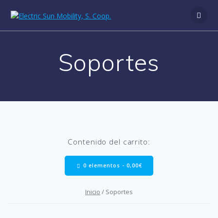
Saltar
al
contenido
Soportes
Contenido del carrito:
0 elementos -
0,00
€
Inicio
/ Soportes